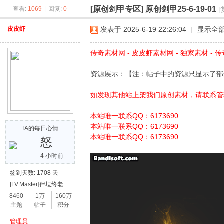
[原创剑甲专区]
原创剑甲25-6-19-01
查看:
1069
|
回复:
0
[
奇
皮皮虾
发表于 2025-6-19 22:26:04
|
显示全
传奇素材网 - 皮皮虾素材网 - 独家素材 - 传
资源展示：【注：帖子中的资源只显示了部
如发现其他站上架我们原创素材，请联系管
本站唯一联系QQ：6173690
素
本站唯一联系QQ：6173690
TA的每日心情
本站唯一联系QQ：6173690
怒
4 小时前
签到天数: 1708 天
[LV.Master]伴坛终老
8460
1万
160万
主题
帖子
积分
管理员