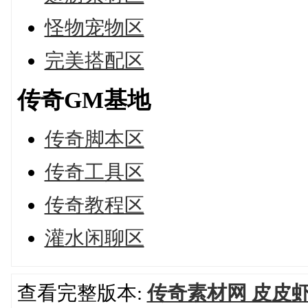
怪物宠物区
完美搭配区
传奇GM基地
传奇脚本区
传奇工具区
传奇教程区
灌水闲聊区
查看完整版本:
传奇素材网 皮皮