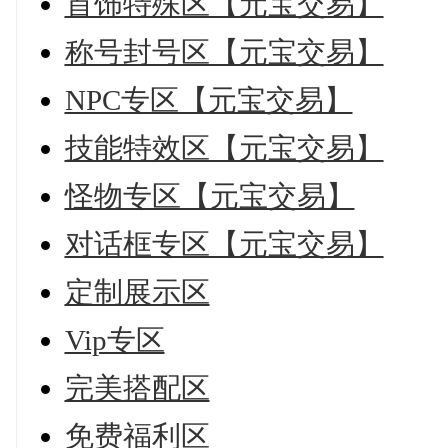
首饰特殊区【元宝交易】
称号封号区【元宝交易】
NPC专区【元宝交易】
技能特效区【元宝交易】
怪物专区【元宝交易】
对话框专区【元宝交易】
定制展示区
Vip专区
完美搭配区
免费福利区