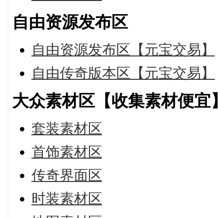
自由资源发布区
自由资源发布区【元宝交易】
自由传奇版本区【元宝交易】
大众素材区【收集素材便宜
套装素材区
首饰素材区
传奇界面区
时装素材区