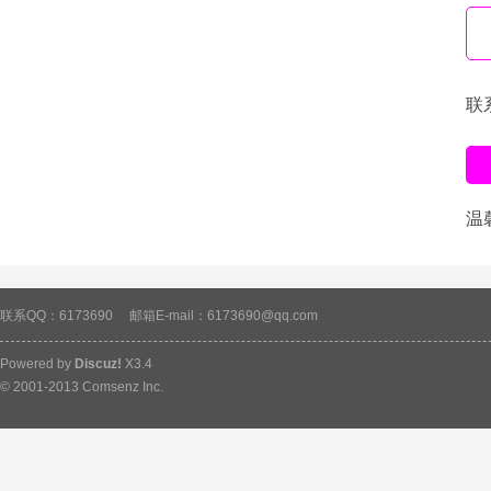
联
温
联系QQ：6173690
邮箱E-mail：6173690@qq.com
Powered by
Discuz!
X3.4
© 2001-2013
Comsenz Inc.