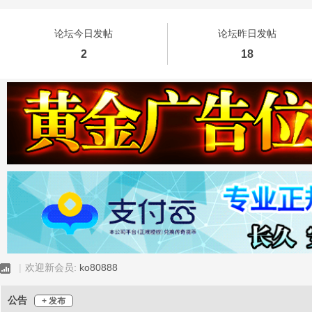
论坛今日发帖
论坛昨日发帖
2
18
皮
虾
|
欢迎新会员:
ko80888
公告
+ 发布