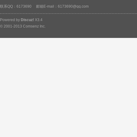
联系QQ：6173690
邮箱E-mail：6173690@qq.com
Powered by
Discuz!
X3.4
© 2001-2013
Comsenz Inc.
材
基