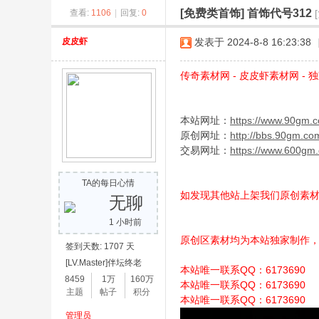
[免费类首饰]
首饰代号312
查看:
1106
|
回复:
0
奇
皮皮虾
发表于 2024-8-8 16:23:38
传奇素材网 - 皮皮虾素材网 - 独
本站网址：
https://www.90gm.
原创网址：
http://bbs.90gm.co
交易网址：
https://www.600gm
素
TA的每日心情
如发现其他站上架我们原创素
无聊
1 小时前
原创区素材均为本站独家制作
签到天数: 1707 天
[LV.Master]伴坛终老
本站唯一联系QQ：6173690
8459
1万
160万
本站唯一联系QQ：6173690
主题
帖子
积分
本站唯一联系QQ：6173690
管理员