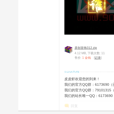
皮
原创首饰312.zip
4.12 MB, 下载次数: 11
售价:
1 金钱
[
记录
]
皮皮虾欢迎您的到来！
我们的官方QQ群：6173690
我们的官方QQ群：79101315
虾
我们的站长唯一QQ：6173690
回复