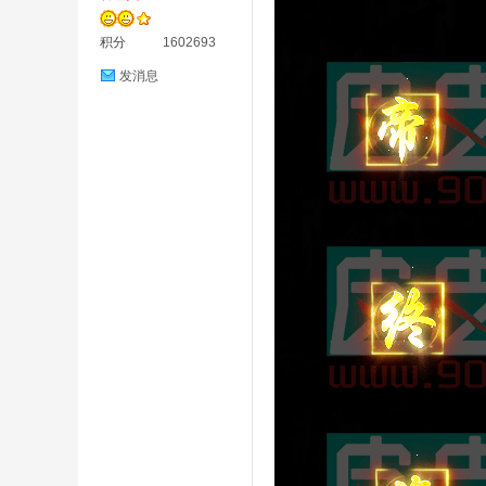
材
积分
1602693
发消息
网
皮