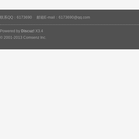
联系QQ：6173690
邮箱E-mail：6173690@qq.com
Powered by
Discuz!
X3.4
© 2001-2013
Comsenz Inc.