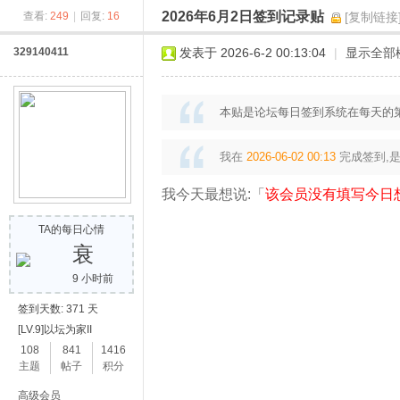
2026年6月2日签到记录贴
查看:
249
|
回复:
16
[复制链接
奇
329140411
发表于 2026-6-2 00:13:04
|
显示全部
本贴是论坛每日签到系统在每天的第
我在
2026-06-02 00:13
完成签到,
我今天最想说:「
该会员没有填写今日
素
TA的每日心情
衰
9 小时前
签到天数: 371 天
[LV.9]以坛为家II
108
841
1416
主题
帖子
积分
高级会员