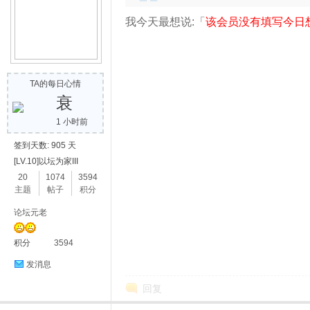
我今天最想说:「
该会员没有填写今日
网
TA的每日心情
衰
1 小时前
签到天数: 905 天
[LV.10]以坛为家III
20
1074
3594
-
主题
帖子
积分
论坛元老
积分
3594
发消息
回复