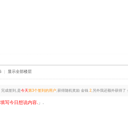
6
|
显示全部楼层
完成签到,是
今天
第3个签到的用户
,获得随机奖励
金钱
2
,另外我还额外获得了
填写今日想说内容.
」.