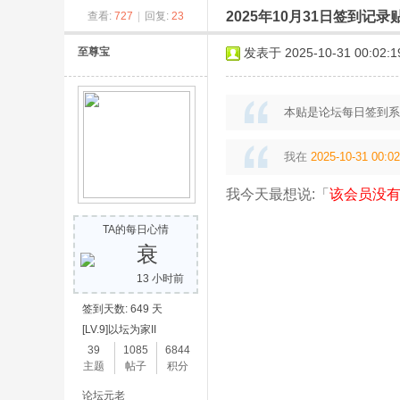
2025年10月31日签到记录
查看:
727
|
回复:
23
奇
至尊宝
发表于 2025-10-31 00:02:1
本贴是论坛每日签到系
我在
2025-10-31 00:02
我今天最想说:「
该会员没有
素
TA的每日心情
衰
13 小时前
签到天数: 649 天
[LV.9]以坛为家II
39
1085
6844
主题
帖子
积分
论坛元老