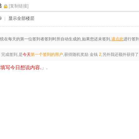
贴
[复制链接]
9
|
显示全部楼层
统在每天的第一位签到者签到时所自动生成的,如果您还未签到,
请点此
进行签到
完成签到,是
今天
第一个签到的用户
,获得随机奖励
金钱
2
,另外我还额外获得了
填写今日想说内容.
」.