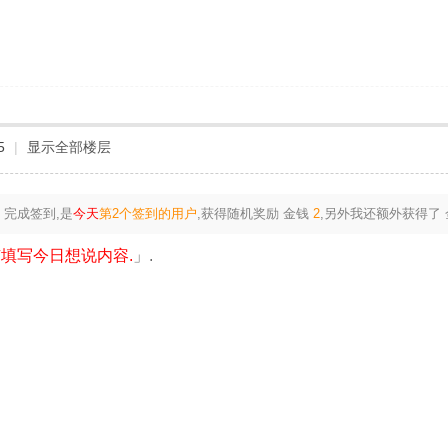
5
|
显示全部楼层
完成签到,是
今天
第2个签到的用户
,获得随机奖励
金钱
2
,另外我还额外获得了
填写今日想说内容.
」.