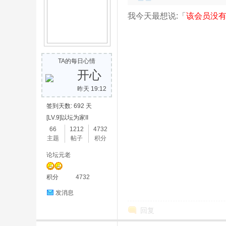
我今天最想说:「
该会员没有
网
TA的每日心情
开心
昨天 19:12
签到天数: 692 天
[LV.9]以坛为家II
66
1212
4732
-
主题
帖子
积分
论坛元老
积分
4732
发消息
回复