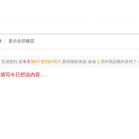
4
|
显示全部楼层
完成签到,是
今天
第6个签到的用户
,获得随机奖励
金钱
1
,另外我还额外获得了
填写今日想说内容.
」.