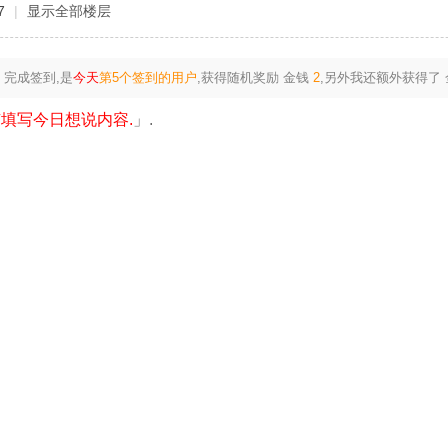
7
|
显示全部楼层
完成签到,是
今天
第5个签到的用户
,获得随机奖励
金钱
2
,另外我还额外获得了
填写今日想说内容.
」.