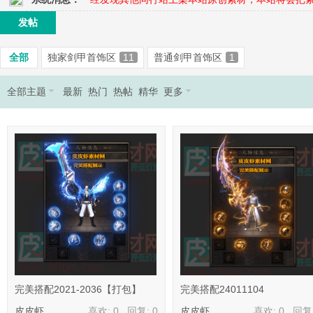
发帖
奇
全部
独家剑甲首饰区
11
普通剑甲首饰区
1
全部主题
最新
热门
热帖
精华
更多
素
完美搭配2021-2036【打包】
完美搭配24011104
皮皮虾
喜欢: 0 回复:
0
皮皮虾
喜欢: 0 回复